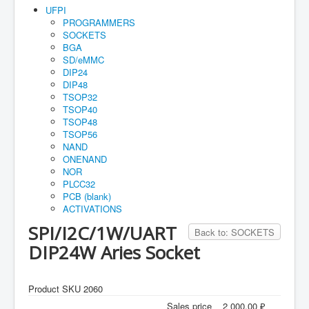
Home
UFPI
PROGRAMMERS
Maual
SOCKETS
BGA
How to buy
SD/eMMC
DIP24
Account
DIP48
TSOP32
Orders
TSOP40
TSOP48
Cart
TSOP56
Guarantee
NAND
ONENAND
NOR
PLCC32
PCB (blank)
ACTIVATIONS
SPI/I2C/1W/UART
Back to: SOCKETS
DIP24W Aries Socket
Product SKU 2060
Sales price
2 000,00 ₽