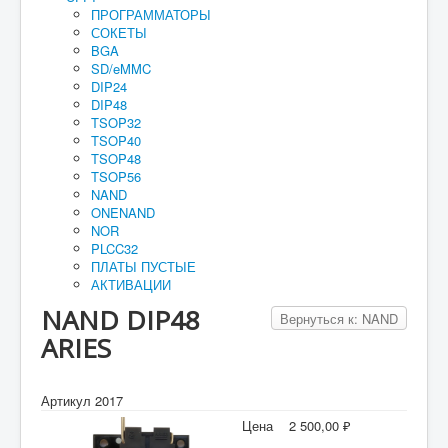
ПРОГРАММАТОРЫ
Руководство
СОКЕТЫ
BGA
Как купить
SD/eMMC
DIP24
Для юридических лиц
DIP48
TSOP32
Оплата и доставка
TSOP40
TSOP48
Мои заказы
TSOP56
Прайс-лист
NAND
ONENAND
Реквизиты
NOR
PLCC32
Гарантия
ПЛАТЫ ПУСТЫЕ
АКТИВАЦИИ
NAND DIP48
Вернуться к: NAND
ARIES
Артикул 2017
Цена
2 500,00 ₽