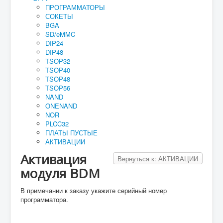
ПРОГРАММАТОРЫ
Руководство
СОКЕТЫ
BGA
Как купить
SD/eMMC
DIP24
Для юридических лиц
DIP48
TSOP32
Оплата и доставка
TSOP40
TSOP48
Мои заказы
TSOP56
Прайс-лист
NAND
ONENAND
Реквизиты
NOR
PLCC32
Гарантия
ПЛАТЫ ПУСТЫЕ
АКТИВАЦИИ
Активация
Вернуться к: АКТИВАЦИИ
модуля BDM
В примечании к заказу укажите серийный номер
программатора.